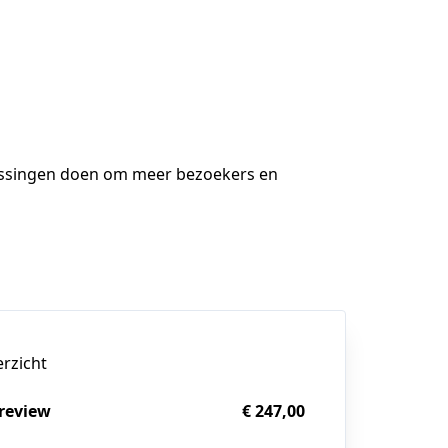
npassingen doen om meer bezoekers en 
erzicht
review
€ 247,00
g