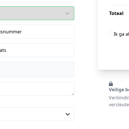
Totaal
isnummer
Ik ga 
ats
Veilige b
Verbindi
versleute