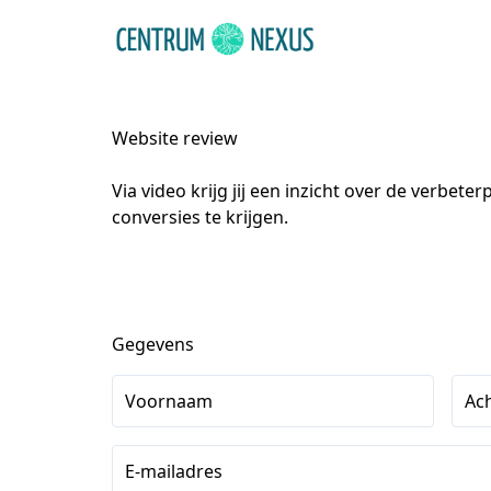
Website review
Via video krijg jij een inzicht over de verbe
conversies te krijgen.
Gegevens
Voornaam
Ac
E-mailadres